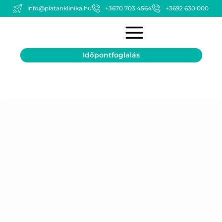
info@platanklinika.hu
+3670 703 4564
+3692 630 000
Időpontfoglalás