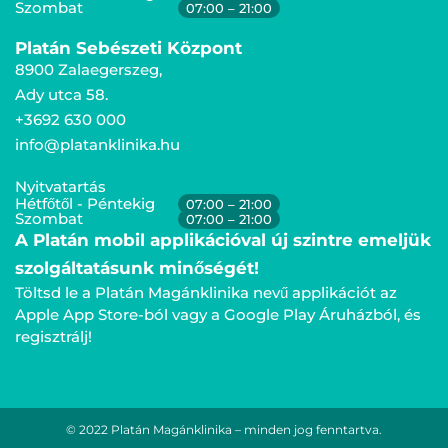
Szombat
07:00 – 21:00
Platán Sebészeti Központ
8900 Zalaegerszeg,
Ady utca 58.
+3692 630 000
info@platanklinika.hu
Nyitvatartás
Hétfőtől - Péntekig
07:00 – 21:00
Szombat
07:00 – 21:00
A Platán mobil applikációval új szintre emeljük
szolgáltatásunk minőségét!
Töltsd le a Platán Magánklinika nevű applikációt az
Apple App Store-ból vagy a Google Play Áruházból, és
regisztrálj!
© 2022 Platán Magánklinika – minden jog fenntartva.