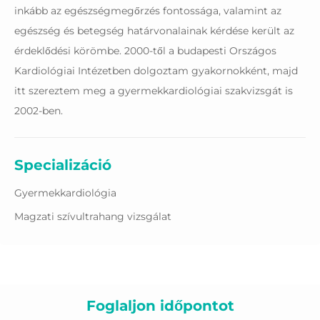
inkább az egészségmegőrzés fontossága, valamint az
egészség és betegség határvonalainak kérdése került az
érdeklődési körömbe. 2000-től a budapesti Országos
Kardiológiai Intézetben dolgoztam gyakornokként, majd
itt szereztem meg a gyermekkardiológiai szakvizsgát is
2002-ben.
Specializáció
Gyermekkardiológia
Magzati szívultrahang vizsgálat
Tanulmányok
2013-2015 Országos Sport Egészségügyi Intézet, Budapest
Foglaljon időpontot
2004-2005 Semmelweis Egyetem I. sz Női Klinika,