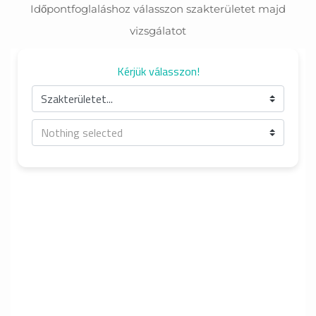
Időpontfoglaláshoz válasszon szakterületet majd
Budapest
vizsgálatot
2000-2002 Gottsegen György Országos Kardiológiai
Intézet, Budapest
1995-1999 Zala Megyei Kórház, Zalaegerszeg
1986-1993 Szent- Györgyi Albert Orvostudományi
Egyetem, Szeged
2015.10.15: Sonographus továbbképzés (pontszerző) cím:
Magzati echocardiographia a fejlődési rendellenességek
tükrében (Budapest ETI)
2015.03.20: szülészet-nőgyógyász továbbképzés (Szent
János Kórház) cím: Magzati echocardiographia indikációi
magzati bradicardiák
2014.01: Gyerekkardiológus továbbképzés (Budapest, Orsz.
Kard Intézet) cím: Magzati echocardiographia szerepe és
jelentősége
2012.04: Szülész-nőgyógyászat-gyermekgyógyászat
továbbképzés (pontszerző) Zalaegerszeg cím: Magzati
bradicardiak
2011.04: Szülész-nőgyógyász továbbképzés (pontszerző)