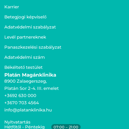
Karrier
Betegjogi képviselő
Adatvédelmi szabályzat
Levél partnereknek
Panaszkezelési szabályzat
Adatvédelmi szám
Békéltető testület
Platán Magánklinika
8900 Zalaegerszeg,
Platán Sor 2-4. III. emelet
+3692 630 000
+3670 703 4564
info@platanklinika.hu
Nyitvatartás
Hétfőtől - Péntekig
07:00 – 21:00