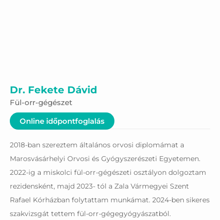
Dr. Fekete Dávid
Fül-orr-gégészet
Online időpontfoglalás
2018-ban szereztem általános orvosi diplomámat a
Marosvásárhelyi Orvosi és Gyógyszerészeti Egyetemen.
2022-ig a miskolci fül-orr-gégészeti osztályon dolgoztam
rezidensként, majd 2023- tól a Zala Vármegyei Szent
Rafael Kórházban folytattam munkámat. 2024-ben sikeres
szakvizsgát tettem fül-orr-gégegyógyászatból.