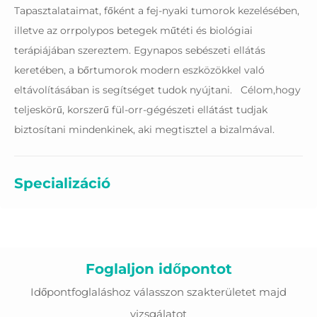
Tapasztalataimat, főként a fej-nyaki tumorok kezelésében,
illetve az orrpolypos betegek műtéti és biológiai
terápiájában szereztem. Egynapos sebészeti ellátás
keretében, a bőrtumorok modern eszközökkel való
eltávolításában is segítséget tudok nyújtani. Célom,hogy
teljeskörű, korszerű fül-orr-gégészeti ellátást tudjak
biztosítani mindenkinek, aki megtisztel a bizalmával.
Specializáció
Tanulmányok
Foglaljon időpontot
Tagságok
Időpontfoglaláshoz válasszon szakterületet majd
vizsgálatot