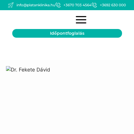
info@platanklinika.hu
+3670 703 4564
+3692 630 000
Időpontfoglalás