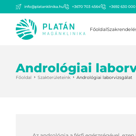
info@platanklinika.hu
+3670 703 4564
+3692 630 000
Főoldal
Szakrendelé
Andrológiai laborv
Főoldal
Szakterületeink
Andrológiai laborvizsgálat
Az andrológia a férfi egészségével, ezen 