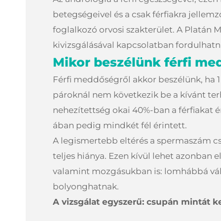
betegségeivel és a csak férfiakra jellem
foglalkozó orvosi szakterület. A Platán
kivizsgálásával kapcsolatban fordulhat
Mikor beszélünk férfi me
Férfi meddőségről akkor beszélünk, ha 1
pároknál nem következik be a kívánt te
nehezítettség okai 40%-ban a férfiakat é
ában pedig mindkét fél érintett.
A legismertebb eltérés a spermaszám 
teljes hiánya. Ezen kívül lehet azonban 
valamint mozgásukban is: lomhábbá válh
bolyonghatnak.
A vizsgálat egyszerű: csupán mintát ke