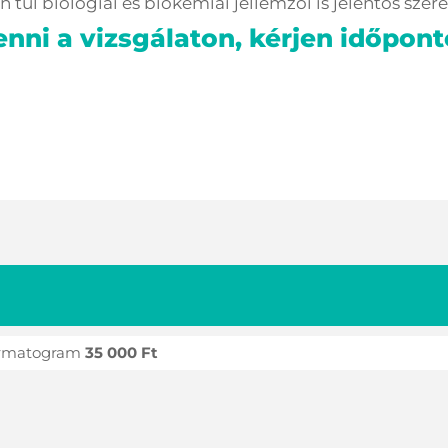
n túl biológiai és biokémiai jellemzői is jelentős sz
nni a vizsgálaton, kérjen időpont
rmatogram
35 000 Ft