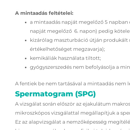
A mintaadás feltételei:
a mintaadás napját megelőző 5 napban 
napját megelőző 6. napon) pedig kötelez
kizárólag maszturbáció útján produkált 
értékelhetőséget megzavarja);
kemikáliák használata tiltott;
gyógyszerszedés nem befolyásolja a min
A fentiek be nem tartásával a mintaadás nem 
Spermatogram (SPG)
A vizsgálat során először az ejakulátum makrosz
mikroszkópos vizsgálattal megállapítjuk a spe
Ez az alapvizsgálat a nemzőképesség megítél