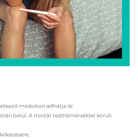
övetkező módokon adhatja le:
rán belül. A mintát testhőmérséklet körüli
delkezésére.