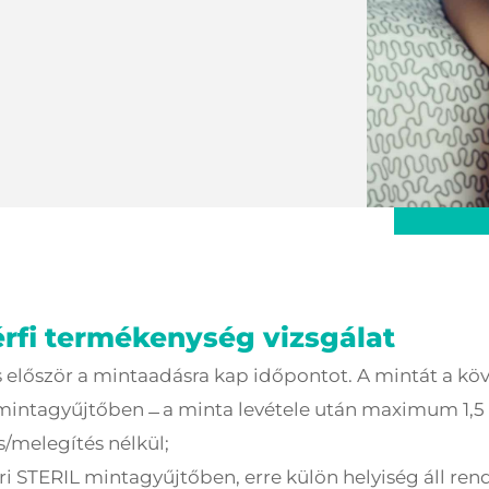
rfi termékenység vizsgálat
ns először a mintaadásra kap időpontot. A mintát a k
intagyűjtőben ̶ a minta levétele után maximum 1,5 ó
s/melegítés nélkül;
ri STERIL mintagyűjtőben, erre külön helyiség áll ren