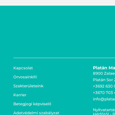
Platán Ma
Kapcsolat
8900 Zalae
Orvosaink￼
Platán Sor 2
Szakterületeink
+3692 630 
+3670 703 
Karrier
info@plata
Betegjogi képviselő
Nyitvatartá
Adatvédelmi szabályzat
Hétfőtől - 