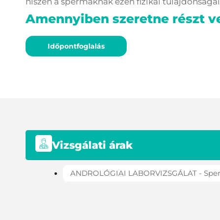
hiszen a spermáknak ezen fizikai tulajdonságai
Amennyiben szeretne részt ve
Időpontfoglalás
Vizsgálati árak
ANDROLÓGIAI LABORVIZSGÁLAT - Spe