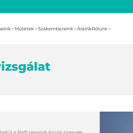
seink
Műtétek
Szakembereink
Áraink
Rólunk
izsgálat
belül a férfi reprodukciós szervek