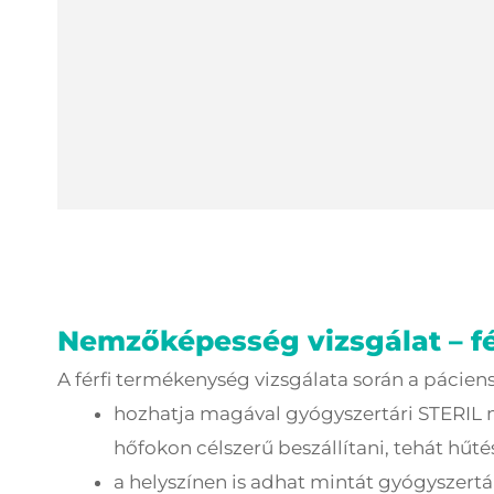
Nemzőképesség vizsgálat – fé
A férfi termékenység vizsgálata során a pácie
hozhatja magával gyógyszertári STERIL m
hőfokon célszerű beszállítani, tehát hűté
a helyszínen is adhat mintát gyógyszertá