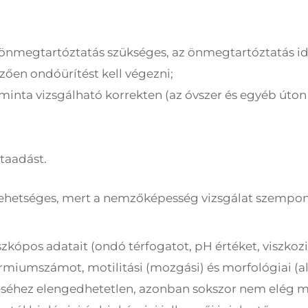
önmegtartóztatás szükséges, az önmegtartóztatás i
ően ondóürítést kell végezni;
minta vizsgálható korrekten (az óvszer és egyéb úto
taadást.
lehetséges, mert a nemzőképesség vizsgálat szempon
kópos adatait (ondó térfogatot, pH értéket, viszkozitá
rmiumszámot, motilitási (mozgási) és morfológiai (al
éséhez elengedhetetlen, azonban sokszor nem elég 