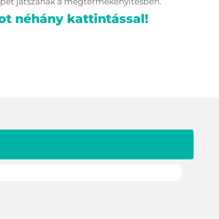
erepet játszanak a megtermékenyítésben.
ot néhány kattintással!