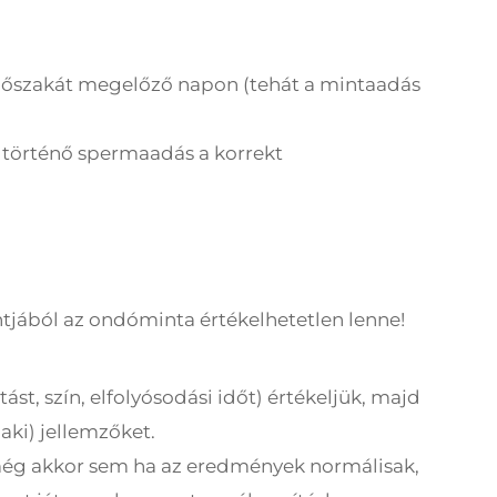
dőszakát megelőző napon (tehát a mintaadás
n történő spermaadás a korrekt
tjából az ondóminta értékelhetetlen lenne!
st, szín, elfolyósodási időt) értékeljük, majd
aki) jellemzőket.
még akkor sem ha az eredmények normálisak,