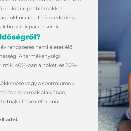
ző urulógiai problémákkal
 Magánklinikán a férfi meddőség
nak hozzánk pácienseink.
ddőségről?
 év rendszeres nemi életet élő
rhesség. A termékenységi
rintik, 40%-ban a nőket, és 20%-
csökkenése vagy a spermiumok
eltérés a spermák alakjában,
atnak illetve céltalanul
ll adni.