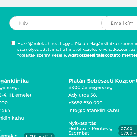
Hozzájárulok ahhoz, hogy a Platán Magánklinika számomra
személyes adataimat a hírlevél kezelésre vonatkozóan, az
foglaltak szerint kezelje.
Adatkezelési tájékoztató megte
gánklinika
Platán Sebészeti Közpon
gerszeg,
8900 Zalaegerszeg,
-4. III. emelet
Ady utca 58.
000
+3692 630 000
4564
info@platanklinika.hu
nklinika.hu
Nyitvatartás
Hétfőtől - Péntekig
07:00 – 
s
Szombat
07:00 – 
Péntekig
07:00 – 21:00