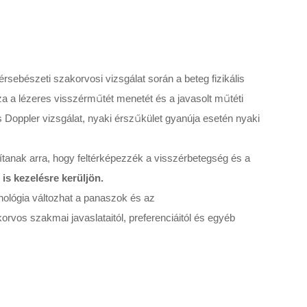
ebészeti szakorvosi vizsgálat során a beteg fizikális
zza a lézeres visszérműtét menetét és a javasolt műtéti
s Doppler vizsgálat, nyaki érszűkület gyanúja esetén nyaki
ítanak arra, hogy feltérképezzék a visszérbetegség és a
is kezelésre kerüljön.
nológia változhat a panaszok és az
akorvos szakmai javaslataitól, preferenciáitól és egyéb