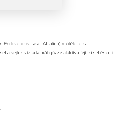
, Endovenous Laser Ablation) műtéteire is.
el a sejtek víztartalmát gőzzé alakítva fejti ki sebészeti
n