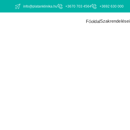
info@platanklinika.hu
+3670 703 4564
+3692 630 000
Szakrendelése
Főoldal