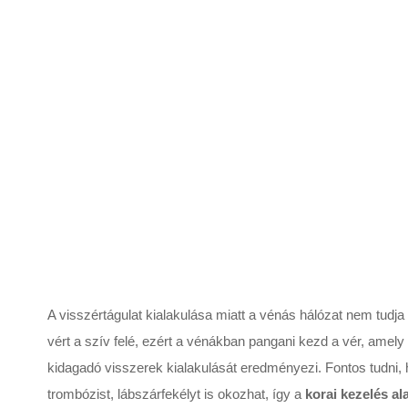
Vénasebészeti mű
Vissza a mütétek oldalra
A visszértágulat kialakulása miatt a vénás hálózat nem tudja 
vért a szív felé, ezért a vénákban pangani kezd a vér, amely
kidagadó visszerek kialakulását eredményezi. Fontos tudni,
trombózist, lábszárfekélyt is okozhat, így a
korai kezelés a