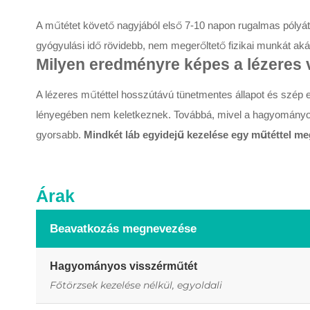
A műtétet követő nagyjából első 7-10 napon rugalmas pólyá
gyógyulási idő rövidebb, nem megerőltető fizikai munkát aká
Milyen eredményre képes a lézeres
A lézeres műtéttel hosszútávú tünetmentes állapot és szép 
lényegében nem keletkeznek. Továbbá, mivel a hagyományos 
gyorsabb.
Mindkét láb egyidejű kezelése egy műtéttel m
Árak
Beavatkozás megnevezése
Hagyományos visszérműtét
Főtörzsek kezelése nélkül, egyoldali