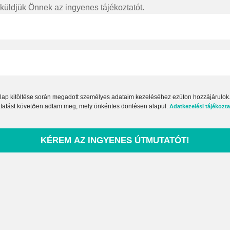
lküldjük Önnek az ingyenes tájékoztatót.
űrlap kitöltése során megadott személyes adataim kezeléséhez ezúton hozzájárulok
ztatást követően adtam meg, mely önkéntes döntésen alapul.
Adatkezelési tájékozt
KÉREM AZ INGYENES ÚTMUTATÓT!