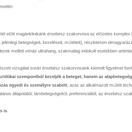
 esetén
ét előtt magánklinikánk érsebész szakorvosa az előzetes komplex érs
s jelenlegi betegségeit, kezeléseit, műtéteit), részletesen elmagyará
dezek mellett vénás ultrahang, szakmailag indokolt esetekben artériá
észeti vizsgálat során érsebész szakorvosaink kiemelt figyelmet ford
sztétikai szempontból kezeljék a beteget, hanem az alapbetegség 
zás egyedi és személyre szabott
, azaz az alkalmazott műtéti tech
alános állapotától, társbetegségeitől, preferenciáitól, az érsebész sz
s is
.