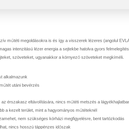
zív műtéti megoldásokra is és így a visszerek lézeres (angolul EVLA
 magas intenzitású lézer energia a sejtekbe hatolva gyors felmelegítéss
sejteket, szöveteket, ugyanakkor a környező szöveteket megkíméli.
st alkalmazunk
 műtét utáni bevérzés
 érszakasz eltávolítására, nincs műtéti metszés a lágyékhajlatba
b a kezelt terület, mint a hagyományos műtéteknél
azamehet, nem szükséges kórházi megfigyelésre, bent tartózkodás
hat, nincs hosszú táppénzes időszak