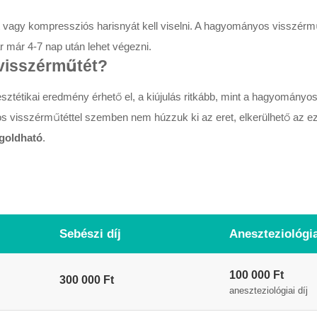
t vagy kompressziós harisnyát kell viselni. A hagyományos visszérm
r már 4-7 nap után lehet végezni.
 visszérműtét?
esztétikai eredmény érhető el, a kiújulás ritkább, mint a hagyomán
visszérműtéttel szemben nem húzzuk ki az eret, elkerülhető az ez
egoldható
.
Sebészi díj
Aneszteziológia
100 000 Ft
300 000 Ft
aneszteziológiai díj