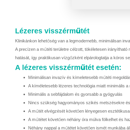
Lézeres visszérműtét
Klinikánkon lehetőség van a legmodernebb, minimálisan inva
A precízen a műtéti területre célzott, tökéletesen irányítható
hatását, így praktikusan vízgőzként elpárologtatja a kóros 
A lézeres visszérműtét esetén:
Minimálisan invazív és kímeletesebb műtéti megoldá
A kíméletesebb lézeres technológia miatt minimális a
Minimális a sebfájdalom és gyorsabb a gyógyulás
Nincs szükség hagyományos szikés metszésekre és az
A műtét elvégzését követően lényegesen esztétikusab
A műtétet követően néhány óra múlva fölkelhet és h
Néhány nappal a műtétet követően ismét munkába áll