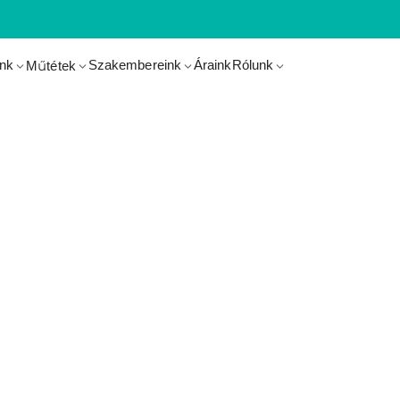
ink
Szakembereink
Áraink
Rólunk
Műtétek