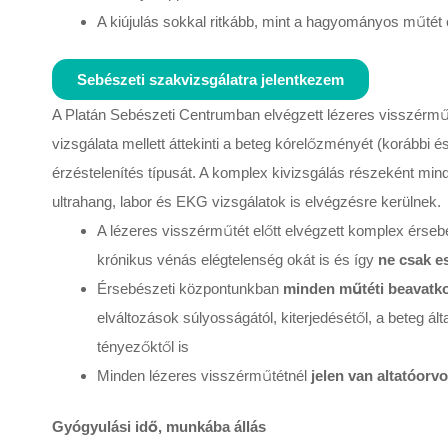
A kiújulás sokkal ritkább, mint a hagyományos műtét
Sebészeti szakvizsgálatra jelentkezem
A Platán Sebészeti Centrumban elvégzett lézeres visszérműt
vizsgálata mellett áttekinti a beteg kórelőzményét (korábbi é
érzéstelenítés típusát. A komplex kivizsgálás részeként min
ultrahang, labor és EKG vizsgálatok is elvégzésre kerülnek.
A lézeres visszérműtét előtt elvégzett komplex érseb
krónikus vénás elégtelenség okát is és így
ne csak e
Érsebészeti központunkban
minden műtéti beavatko
elváltozások súlyosságától, kiterjedésétől, a beteg ált
tényezőktől is
Minden lézeres visszérműtétnél
jelen van altatóorvo
Gyógyulási idő, munkába állás