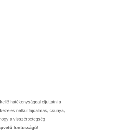
tétek
kellő hatékonysággal eljuttatni a
 kezelés nélkül fájdalmas, csúnya,
 hogy a visszérbetegség
lapvető fontosságú
!