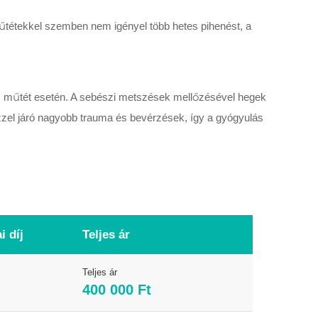
űtétekkel szemben nem igényel több hetes pihenést, a
yos műtét esetén. A sebészi metszések mellőzésével hegek
zel járó nagyobb trauma és bevérzések, így a gyógyulás
i díj
Teljes ár
Teljes ár
400 000 Ft