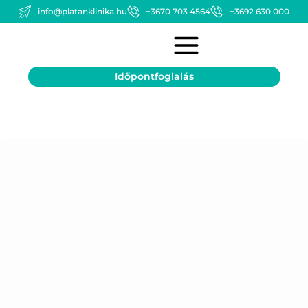
info@platanklinika.hu
+3670 703 4564
+3692 630 000
Időpontfoglalás