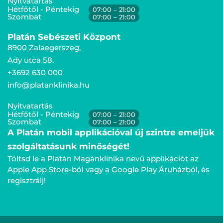
Nyitvatartás
Hétfőtől - Péntekig
07:00 – 21:00
Szombat
07:00 – 21:00
Platán Sebészeti Központ
8900 Zalaegerszeg,
Ady utca 58.
+3692 630 000
info@platanklinika.hu
Nyitvatartás
Hétfőtől - Péntekig
07:00 – 21:00
Szombat
07:00 – 21:00
A Platán mobil applikációval új szintre emeljük
szolgáltatásunk minőségét!
Töltsd le a Platán Magánklinika nevű applikációt az
Apple App Store-ból vagy a Google Play Áruházból, és
regisztrálj!