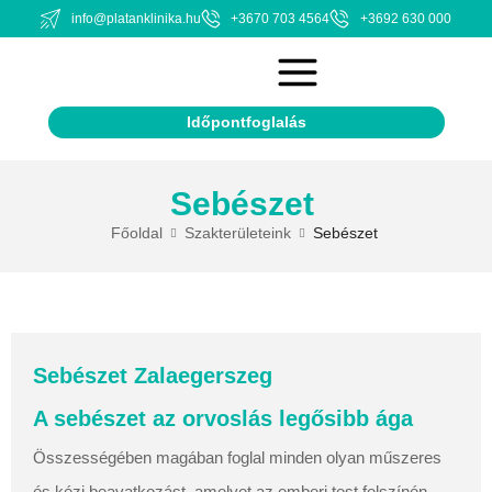
info@platanklinika.hu
+3670 703 4564
+3692 630 000
Időpontfoglalás
Sebészet
Főoldal
Szakterületeink
Sebészet
Sebészet Zalaegerszeg
A sebészet az orvoslás legősibb ága
Összességében magában foglal minden olyan műszeres
és kézi beavatkozást, amelyet az emberi test felszínén,