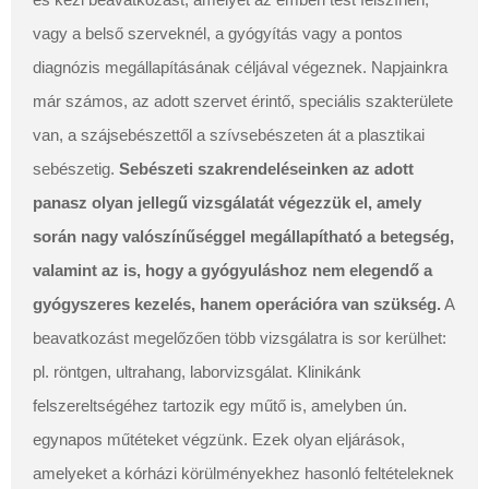
vagy a belső szerveknél, a gyógyítás vagy a pontos
diagnózis megállapításának céljával végeznek. Napjainkra
már számos, az adott szervet érintő, speciális szakterülete
van, a szájsebészettől a szívsebészeten át a plasztikai
sebészetig.
Sebészeti szakrendeléseinken az adott
panasz olyan jellegű vizsgálatát végezzük el, amely
során nagy valószínűséggel megállapítható a betegség,
valamint az is, hogy a gyógyuláshoz nem elegendő a
gyógyszeres kezelés, hanem operációra van szükség.
A
beavatkozást megelőzően több vizsgálatra is sor kerülhet:
pl. röntgen, ultrahang, laborvizsgálat. Klinikánk
felszereltségéhez tartozik egy műtő is, amelyben ún.
egynapos műtéteket végzünk. Ezek olyan eljárások,
amelyeket a kórházi körülményekhez hasonló feltételeknek