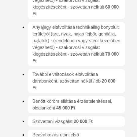
végezhető) - szakorvosi vizsgálat
kiegészítéseként - szövettan nélkült
60 000
Ft
Anyajegy eltávolítása technikailag bonyolult
területről (arc, nyak, hajas fejbőr, genitália,
hajlatok) - (rendelőben vagy steril kezelőben
végezhető) - szakorvosi vizsgálat
kiegészítéseként - szövettan nélkült
70 000
Ft
További elváltozások eltávolítása
darabonként, szövettan nélkül / db
20 000
Ft
Benőtt köröm ellátása érzéstelenítéssel,
oldalanként
45 000 Ft
Szövettani vizsgálat
20 000 Ft
Beavatkozás utáni első