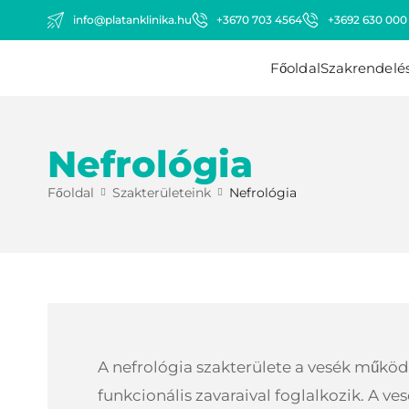
info@platanklinika.hu
+3670 703 4564
+3692 630 000
Főoldal
Szakrendelé
Nefrológia
Főoldal
Szakterületeink
Nefrológia
A nefrológia szakterülete a vesék működ
funkcionális zavaraival foglalkozik. A ves