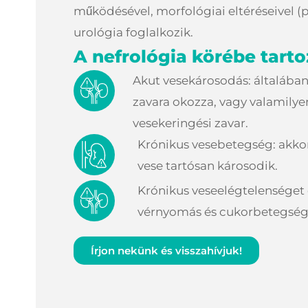
működésével, morfológiai eltéréseivel (p
urológia foglalkozik.
A nefrológia körébe tart
Akut vesekárosodás: általában
zavara okozza, vagy valamilye
vesekeringési zavar.
Krónikus vesebetegség: akkor
vese tartósan károsodik.
Krónikus veseelégtelensége
vérnyomás és cukorbetegség 
Írjon nekünk és visszahívjuk!