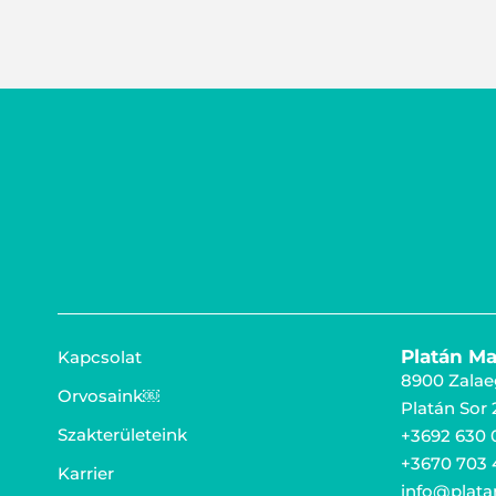
Platán Ma
Kapcsolat
8900 Zalae
Orvosaink￼
Platán Sor 2
Szakterületeink
+3692 630 
+3670 703 
Karrier
info@plata