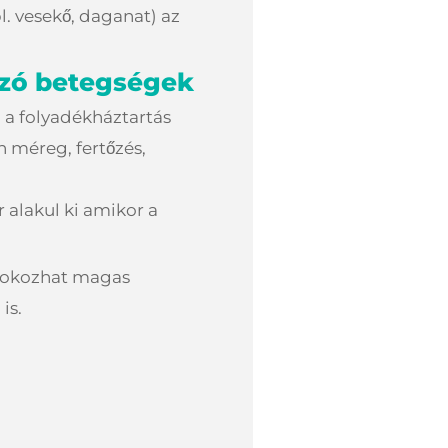
l. vesekő, daganat) az
ozó betegségek
 a folyadékháztartás
n méreg, fertőzés,
 alakul ki amikor a
t okozhat magas
is.