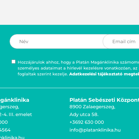
Hozzájárulok ahhoz, hogy a Platán Magánklinika számomra
személyes adataimat a hírlevél kezelésre vonatkozóan, az
foglaltak szerint kezelje.
Adatkezelési tájékoztató megte
gánklinika
Platán Sebészeti Közpon
gerszeg,
8900 Zalaegerszeg,
-4. III. emelet
Ady utca 58.
000
+3692 630 000
4564
info@platanklinika.hu
nklinika.hu