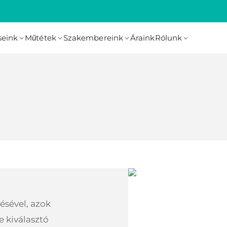
seink
Műtétek
Szakembereink
Áraink
Rólunk
ésével, azok
e kiválasztó