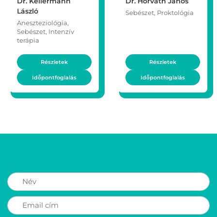
Dr. Kellermann
Dr. Horváth János
László
Sebészet, Proktológia
Aneszteziológia,
Sebészet, Intenzív
terápia
Részletek
Részletek
Időpontfoglalás
Időpontfoglalás