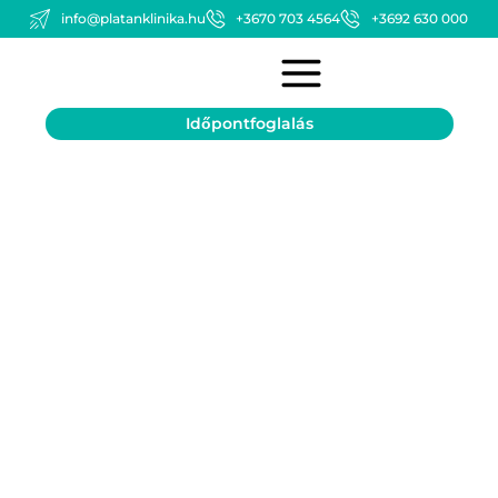
info@platanklinika.hu
+3670 703 4564
+3692 630 000
Időpontfoglalás
Bőr és bőr alatti
elváltozások műtétei
Vissza a mütétek oldalra