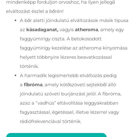
mindenképp forduljon orvoshoz, ha ilyen jellegű
elváltozást észlel a bőrén!
A bőr alatti jóindulatú elváltozások másik típusa
az
kásadaganat,
vagyis
atheroma
, amely egy
faggyúmirigy ciszta. A betokosodott
faggyúmirigy kezelése az atheroma kinyomása
helyett többnyire lézeres beavatkozással
történik.
A harmadik legismertebb elváltozás pedig
a
fibróma
, amely kötőszöveti sejtekből álló
jóindulatú szöveti burjánzást jelöl. A fibróma,
azaz a “vadhús” eltávolítása leggyakrabban
fagyasztással, égetéssel, illetve lézerrel vagy
rádiófrekvenciával történik.