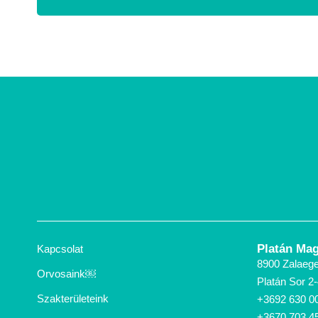
Platán Mag
Kapcsolat
8900 Zalaege
Orvosaink￼
Platán Sor 2-4
Szakterületeink
+3692 630 0
+3670 703 4