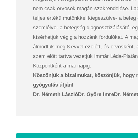
nem csak orvosok magán-szakrendelése. Labo
teljes értékű műtőnkkel kiegészülve- a bete
szemlélve- a betegség diagnosztizálásától e
kísérhetjük végig a hozzánk fordulókat. A ma
álmodtuk meg 8 évvel ezelőtt, és orvosként, a
szem előtt tartva vezetjük immár Léda-Platá
Központként a mai napig.
Köszönjük a bizalmukat, köszönjük, hogy 
gyógyulás útján!
Dr. Németh László
Dr. Györe Imre
Dr. Néme