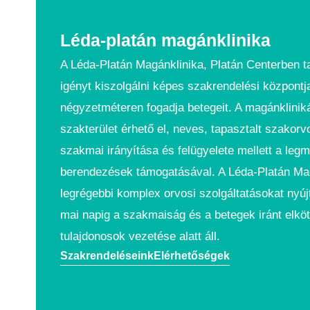
Léda-platán magánklinika
A Léda-Platán Magánklinika, Platán Centerben t
igényt kiszolgálni képes szakrendelési központj
négyzetméteren fogadja betegeit. A magánklinik
szakterület érhető el, neves, tapasztalt szakorv
szakmai irányítása és felügyelete mellett a le
berendezések támogatásával. A Léda-Platán Ma
legrégebbi komplex orvosi szolgáltatásokat nyúj
mai napig a szakmaiság és a betegek iránt elköt
tulajdonosok vezetése alatt áll.
Szakrendeléseink
Elérhetőségek