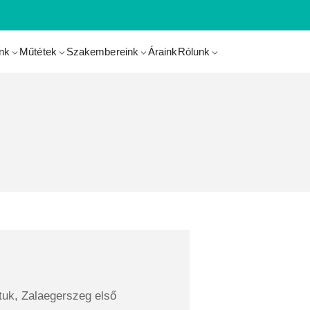
nk
Műtétek
Szakembereink
Áraink
Rólunk
ttuk, Zalaegerszeg első