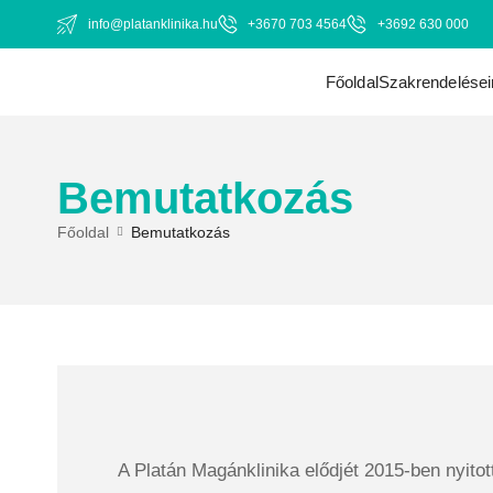
info@platanklinika.hu
+3670 703 4564
+3692 630 000
Főoldal
Szakrendelései
Bemutatkozás
Főoldal
Bemutatkozás
A Platán Magánklinika elődjét 2015-ben nyito