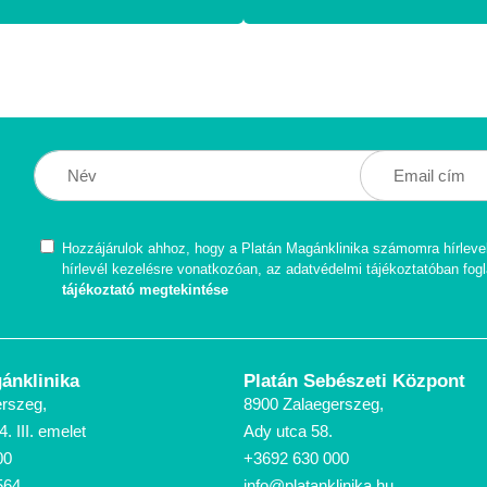
Hozzájárulok ahhoz, hogy a Platán Magánklinika számomra hírleve
hírlevél kezelésre vonatkozóan, az adatvédelmi tájékoztatóban fogl
tájékoztató megtekintése
ánklinika
Platán Sebészeti Központ
rszeg,
8900 Zalaegerszeg,
. III. emelet
Ady utca 58.
00
+3692 630 000
564
info@platanklinika.hu