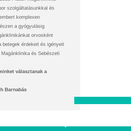
r szolgáltatásunkkal és
g embert komplexen
gészen a gyógyulásig
gánklinikánkat orvosként
 betegek érdekeit és igényeit
n Magánklinika és Sebészeti
minket választanak a
th Barnabás