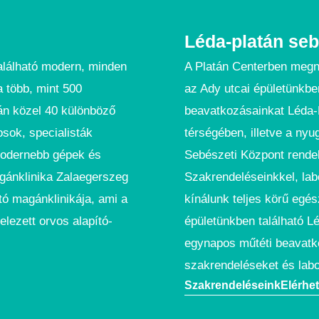
Léda-platán seb
alálható modern, minden
A Platán Centerben megn
a több, mint 500
az Ady utcai épületünkb
án közel 40 különböző
beavatkozásainkat Léda-
osok, specialisták
térségében, illetve a nyu
gmodernebb gépek és
Sebészeti Központ rendel
gánklinika Zalaegerszeg
Szakrendeléseinkkel, lab
tó magánklinikája, ami a
kínálunk teljes körű egé
elezett orvos alapító-
épületünkben található 
egynapos műtéti beavatk
szakrendeléseket és labo
Szakrendeléseink
Elérhe