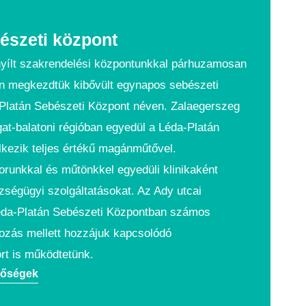
észeti központ
yílt szakrendelési központunkkal párhuzamosan
en megkezdtük kibővült egynapos sebészeti
Platán Sebészeti Központ néven. Zalaegerszeg
gat-balatoni régióban egyedül a Léda-Platán
kezik teljes értékű magánműtővel.
orunkkal és műtönkkel egyedüli klinikaként
szségügyi szolgáltatásokat. Az Ady utcai
Léda-Platán Sebészeti Központban számos
ozás mellett hozzájuk kapcsolódó
rt is működtetünk.
tőségek