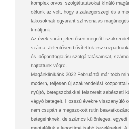
komplex orvosi szolgáltatásokat kínáló mag
célunk az volt, hogy a zalaegerszegi és a m
lakosoknak egyaránt színvonalas magánegész
kínáljunk.
Az évek során jelentősen megnőtt szakrende
száma. Jelentősen bővítettük eszközparkunka
és időpontfoglalási szolgáltatásainkat, számos
hajtottunk végre.
Magánklinikánk 2022 Februártól már több mi
modern, teljesen új szakrendelési központtal 
nyújtó, betegszobákkal felszerelt sebészeti k
vágyó betegeit. Hosszú évekre visszanyúló o
nem csupán a megszokott rutin beavatkozások
betegeinknek, de számos különleges, egyedi e
megtaláljuk a legoptimálisabb kezeléseket. A