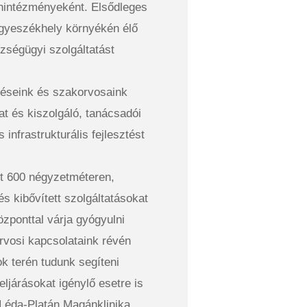
ánintézményeként. Elsődleges
egyeszékhely környékén élő
ségügyi szolgáltatást
léseink és szakorvosaink
t és kiszolgáló, tanácsadói
 infrastrukturális fejlesztést
nt 600 négyzetméteren,
és kibővített szolgáltatásokat
özponttal várja gyógyulni
rvosi kapcsolataink révén
 terén tudunk segíteni
ljárásokat igénylő esetre is
 Léda-Platán Magánklinika