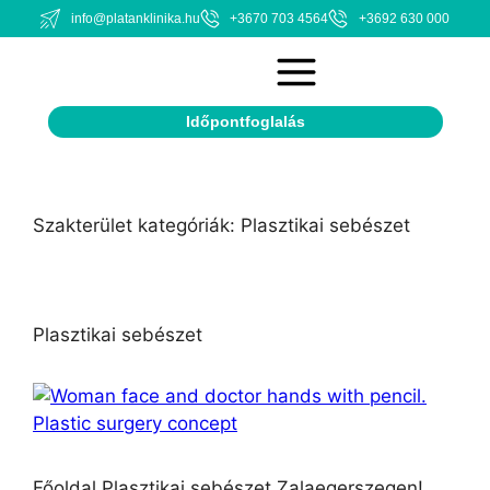
info@platanklinika.hu
+3670 703 4564
+3692 630 000
Időpontfoglalás
Szakterület kategóriák:
Plasztikai sebészet
Plasztikai sebészet
Főoldal Plasztikai sebészet Zalaegerszegen!