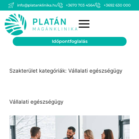
info@platanklinika.hu
+3670 703 4564
+3692 630 000
Időpontfoglalás
Szakterület kategóriák:
Vállalati egészségügy
Vállalati egészségügy