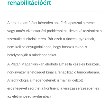
rehabilitációért
A prosztataműtétet követően sok férfi tapasztal átmeneti
vagy tartós vizelettartási problémákat, illetve változásokat a
szexuális funkciók terén. Bár ezek a tünetek gyakoriak,
nem kell belenyugodni abba, hogy hosszú távon is
befolyásolják a mindennapokat.
A Platán Magánklinikán elérhető Emsella kezelés korszerű,
non-invazív lehetőséget kínál a rehabilitáció támogatására.
A technológia a medencefenék izmainak célzott
erősítésével segíthet a kontinencia visszaszerzésében és
az életminőség javításában.