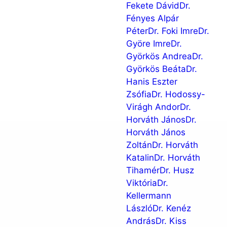
Fekete Dávid
Dr.
Fényes Alpár
Péter
Dr. Foki Imre
Dr.
Györe Imre
Dr.
Györkös Andrea
Dr.
Györkös Beáta
Dr.
Hanis Eszter
Zsófia
Dr. Hodossy-
Virágh Andor
Dr.
Horváth János
Dr.
Horváth János
Zoltán
Dr. Horváth
Katalin
Dr. Horváth
Tihamér
Dr. Husz
Viktória
Dr.
Kellermann
László
Dr. Kenéz
András
Dr. Kiss