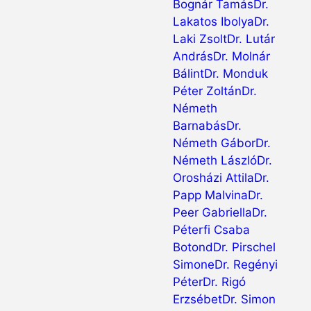
Bognár Tamás
Dr.
Lakatos Ibolya
Dr.
Laki Zsolt
Dr. Lutár
András
Dr. Molnár
Bálint
Dr. Monduk
Péter Zoltán
Dr.
Németh
Barnabás
Dr.
Németh Gábor
Dr.
Németh László
Dr.
Orosházi Attila
Dr.
Papp Malvina
Dr.
Peer Gabriella
Dr.
Péterfi Csaba
Botond
Dr. Pirschel
Simone
Dr. Regényi
Péter
Dr. Rigó
Erzsébet
Dr. Simon