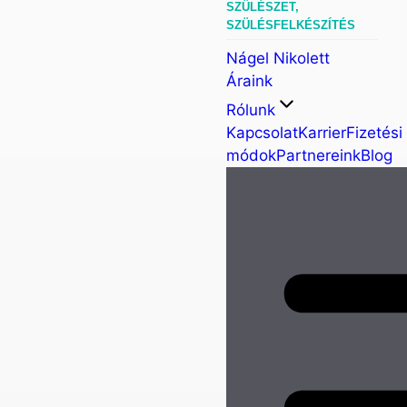
SZÜLÉSZET,
SZÜLÉSFELKÉSZÍTÉS
Nágel Nikolett
Áraink
Rólunk
Kapcsolat
Karrier
Fizetési
módok
Partnereink
Blog