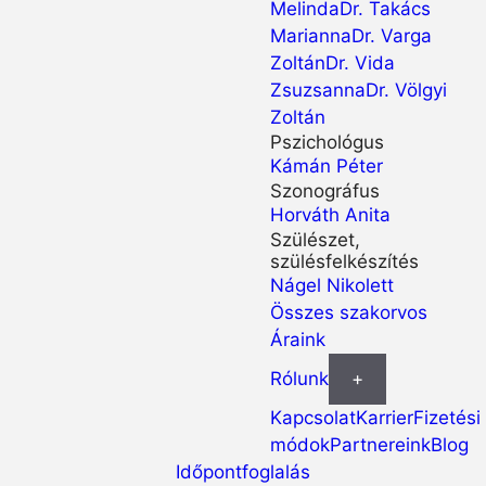
Melinda
Dr. Takács
Marianna
Dr. Varga
Zoltán
Dr. Vida
Zsuzsanna
Dr. Völgyi
Zoltán
Pszichológus
Kámán Péter
Szonográfus
Horváth Anita
Szülészet,
szülésfelkészítés
Nágel Nikolett
Összes szakorvos
Áraink
Rólunk
+
Kapcsolat
Karrier
Fizetési
módok
Partnereink
Blog
Időpontfoglalás