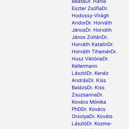
Beáta
Dr. Hanis
Eszter Zsófia
Dr.
Hodossy-Virágh
Andor
Dr. Horváth
János
Dr. Horváth
János Zoltán
Dr.
Horváth Katalin
Dr.
Horváth Tihamér
Dr.
Husz Viktória
Dr.
Kellermann
László
Dr. Kenéz
András
Dr. Kiss
Balázs
Dr. Kiss
Zsuzsanna
Dr.
Kovács Mónika
PhD
Dr. Kovács
Orsolya
Dr. Kováts
László
Dr. Kozma-