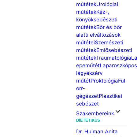
műtétek
Urológiai
műtétek
Kéz-,
könyöksebészeti
műtétek
Bőr és bőr
alatti elváltozások
műtétei
Szemészeti
műtétek
Emlősebészeti
műtétek
Traumatológia
La
epeműtét
Laparoszkópo
lágyéksérv
műtét
Proktológia
Fül-
orr-
gégészet
Plasztikai
sebészet
Szakembereink
DIETETIKUS
Dr. Hulman Anita