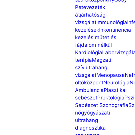
Petevezeték
átjárhatósági
vizsgálat
Immunológia
Inf
kezelések
Inkontinencia
kezelés műtét és
fájdalom nélkül
Kardiológia
Laborvizsgál
terápia
Magzati
szívultrahang
vizsgálat
Menopausa
Nefr
oltóközpont
Neurológia
N
Ambulancia
Plasztikai
sebészet
Proktológia
Pszi
Sebészet
Szonográfia
Sz
nőgyógyászati
ultrahang
diagnosztika