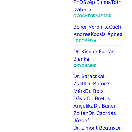
PhD
Szép Emma
Tóth
Izabella
GYÓGYTORNÁSZOK
Bokor Veronika
Cseh
Andrea
Kocsis Ágnes
LOGOPÉDIA
Dr. Kissné Farkas
Blanka
ORVOSAINK
Dr. Baracskai
Zsolt
Dr. Böröcz
Márk
Dr. Bors
Dávid
Dr. Bretus
Angelika
Dr. Bujtor
Zoltán
Dr. Csordás
József
Dr. Elmont Beatrix
Dr.