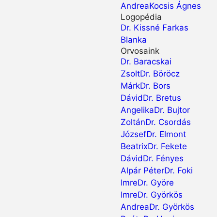
Andrea
Kocsis Ágnes
Logopédia
Dr. Kissné Farkas
Blanka
Orvosaink
Dr. Baracskai
Zsolt
Dr. Böröcz
Márk
Dr. Bors
Dávid
Dr. Bretus
Angelika
Dr. Bujtor
Zoltán
Dr. Csordás
József
Dr. Elmont
Beatrix
Dr. Fekete
Dávid
Dr. Fényes
Alpár Péter
Dr. Foki
Imre
Dr. Györe
Imre
Dr. Györkös
Andrea
Dr. Györkös