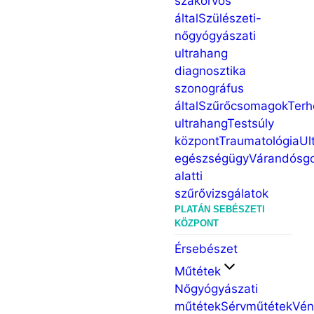
szakorvos
által
Szülészeti-
nőgyógyászati
ultrahang
diagnosztika
szonográfus
által
Szűrőcsomagok
Terh
ultrahang
Testsúly
központ
Traumatológia
Ul
egészségügy
Várandósg
alatti
szűrővizsgálatok
PLATÁN SEBÉSZETI
KÖZPONT
Érsebészet
Műtétek
Nőgyógyászati
műtétek
Sérvműtétek
Vén