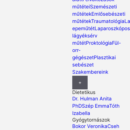
műtétei
Szemészeti
műtétek
Emlősebészeti
műtétek
Traumatológia
La
epeműtét
Laparoszkópo
lágyéksérv
műtét
Proktológia
Fül-
orr-
gégészet
Plasztikai
sebészet
Szakembereink
+
Dietetikus
Dr. Hulman Anita
PhD
Szép Emma
Tóth
Izabella
Gyógytornászok
Bokor Veronika
Cseh