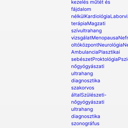
kezelés műtét és
fájdalom
nélkül
Kardiológia
Laborvi
terápia
Magzati
szívultrahang
vizsgálat
Menopausa
Nefr
oltóközpont
Neurológia
N
Ambulancia
Plasztikai
sebészet
Proktológia
Pszi
nőgyógyászati
ultrahang
diagnosztika
szakorvos
által
Szülészeti-
nőgyógyászati
ultrahang
diagnosztika
szonográfus