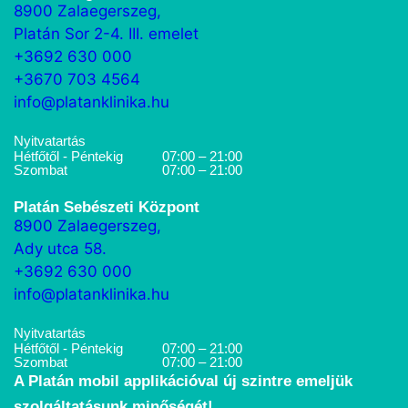
8900 Zalaegerszeg,
Platán Sor 2-4. III. emelet
+3692 630 000
+3670 703 4564
info@platanklinika.hu
Nyitvatartás
Hétfőtől - Péntekig
07:00 – 21:00
Szombat
07:00 – 21:00
Platán Sebészeti Központ
8900 Zalaegerszeg,
Ady utca 58.
+3692 630 000
info@platanklinika.hu
Nyitvatartás
Hétfőtől - Péntekig
07:00 – 21:00
Szombat
07:00 – 21:00
A Platán mobil applikációval új szintre emeljük
szolgáltatásunk minőségét!