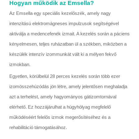
Hogyan működik az Emsella?
Az Emsella egy speciális kezelőszék, amely nagy
intenzitású elektromágneses impulzusok segítségével
aktiválja a medencefenék izmait. A kezelés során a páciens
kényelmesen, teljes ruházatban ül a székben, miközben a
készülék intenzív izommunkát vált ki a mélyen fekvő
izmokban.
Egyetlen, körülbelül 28 perces kezelés során több ezer
izomösszehúzódás jön létre, amely jelentősen meghaladja
azt a terhelést, amely hagyományos gátizomtornával
elérhető. Ez hozzájárulhat a húgyhólyag megfelelő
működéséért felelős izmok megerősítéséhez és a
rehabilitáció támogatásához.