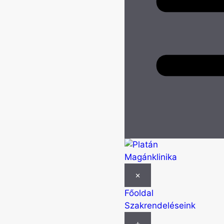
×
Főoldal
Szakrendeléseink
+