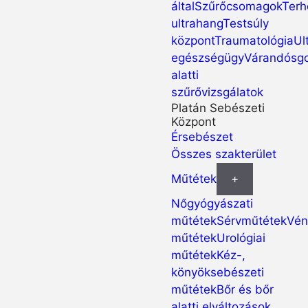
által
Szűrőcsomagok
Terh
ultrahang
Testsúly
központ
Traumatológia
Ul
egészségügy
Várandósg
alatti
szűrővizsgálatok
Platán Sebészeti
Központ
Érsebészet
Összes szakterület
Műtétek
+
Nőgyógyászati
műtétek
Sérvműtétek
Vén
műtétek
Urológiai
műtétek
Kéz-,
könyöksebészeti
műtétek
Bőr és bőr
alatti elváltozások