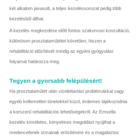
két alkalom javasolt, a teljes kezeléssorozat pedig több
kezelésből állhat.
A kezelés megkezdése előtt fontos szakorvosi konzultáció,
különösen prosztataműtétet követően, hiszen a
rehabilitáció időzítését mindig az egyéni gyógyulási
folyamat határozza meg.
Tegyen a gyorsabb felépülésért!
Ha prosztataműtét után vizelettartási problémákkal vagy
egyéb kellemetlen tünetekkel küzd, érdemes tájékozódnia
a korszerű rehabilitációs lehetőségekről. Az Emsella
kezelés kíméletes, kényelmes megoldást nyújthat a
medencefenék izmainak erősítésére és a magabiztos