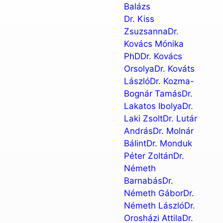
Balázs
Dr. Kiss
Zsuzsanna
Dr.
Kovács Mónika
PhD
Dr. Kovács
Orsolya
Dr. Kováts
László
Dr. Kozma-
Bognár Tamás
Dr.
Lakatos Ibolya
Dr.
Laki Zsolt
Dr. Lutár
András
Dr. Molnár
Bálint
Dr. Monduk
Péter Zoltán
Dr.
Németh
Barnabás
Dr.
Németh Gábor
Dr.
Németh László
Dr.
Orosházi Attila
Dr.