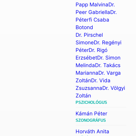
Papp Malvina
Dr.
Peer Gabriella
Dr.
Péterfi Csaba
Botond
Dr. Pirschel
Simone
Dr. Regényi
Péter
Dr. Rigó
Erzsébet
Dr. Simon
Melinda
Dr. Takács
Marianna
Dr. Varga
Zoltán
Dr. Vida
Zsuzsanna
Dr. Völgyi
Zoltán
PSZICHOLÓGUS
Kámán Péter
SZONOGRÁFUS
Horváth Anita